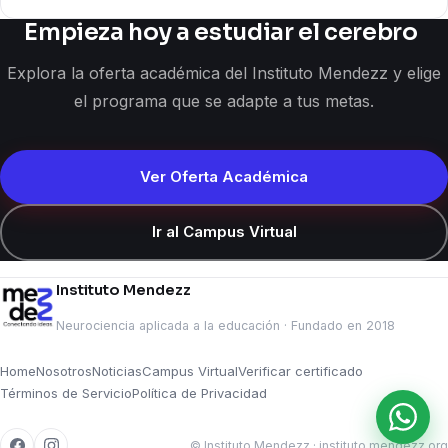
Empieza hoy a estudiar el cerebro
Explora la oferta académica del Instituto Mendezz y elige
el programa que se adapte a tus metas.
Ver Oferta Académica
Ir al Campus Virtual
Instituto Mendezz
Neurociencia aplicada a la educación · Fundado en 2018
Home
Nosotros
Noticias
Campus Virtual
Verificar certificado
Términos de Servicio
Política de Privacidad
© Instituto Mendezz · instituto.mendezz.org